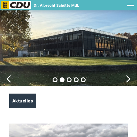
Dr. Albrecht Schütte MdL
Knapp 420.000 Euro für Projekte
in Epfenbach und Eschelbronn
Land stärkt Grundversorgung und Ortskerne im
Wahlkreis
Aktuelles