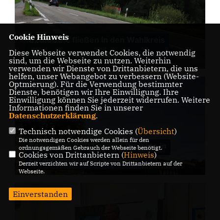
Cookie Hinweis
825.000 € fließen in den Wahlkreis
Diese Webseite verwendet Cookies, die notwendig
Sinsheim-Neckargemünd-Eberbach
sind, um die Webseite zu nutzen. Weiterhin
verwenden wir Dienste von Drittanbietern, die uns
helfen, unser Webangebot zu verbessern (Website-
Optmierung). Für die Verwendung bestimmter
Dienste, benötigen wir Ihre Einwilligung. Ihre
Einwilligung können Sie jederzeit widerrufen. Weitere
Informationen finden Sie in unserer
Datenschutzerklärung
.
Technisch notwendige Cookies (
Übersicht
)
Die notwendigen Cookies werden allein für den
Knapp 420.000 Euro für Projekte in
ordnungsgemäßen Gebrauch der Webseite benötigt.
Cookies von Drittanbietern (
Hinweis
)
Epfenbach und Eschelbronn
Derzeit verzichten wir auf Scripte von Drittanbietern auf der
Webseite.
Einverstanden