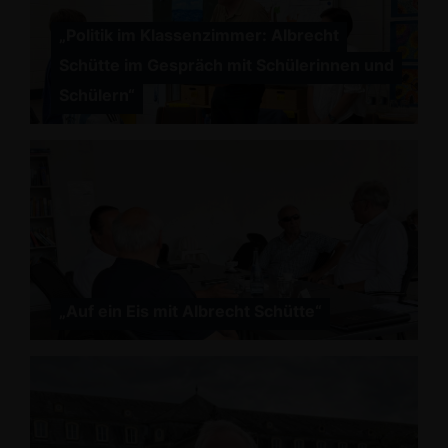
Politik im Klassenzimmer: Albrecht
Schütte im Gespräch mit Schülerinnen und
Schülern“
Auf ein Eis mit Albrecht Schütte“