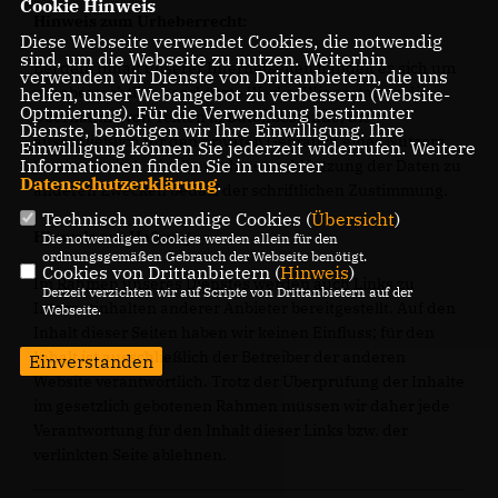
Cookie Hinweis
Hinweis zum Urheberrecht:
Diese Webseite verwendet Cookies, die notwendig
sind, um die Webseite zu nutzen. Weiterhin
Bei dem Inhalt unserer Internetseiten handelt es sich um
verwenden wir Dienste von Drittanbietern, die uns
urheberrechtlich geschützte Werke. Wir gestatten die
helfen, unser Webangebot zu verbessern (Website-
Optmierung). Für die Verwendung bestimmter
Übernahme von Texten in Datenbestände, die
Dienste, benötigen wir Ihre Einwilligung. Ihre
ausschließlich für den privaten Gebrauch eines Nutzers
Einwilligung können Sie jederzeit widerrufen. Weitere
Informationen finden Sie in unserer
bestimmt sind. Die Übernahme und Nutzung der Daten zu
Datenschutzerklärung
.
anderen Zwecken bedarf der schriftlichen Zustimmung.
Technisch notwendige Cookies (
Übersicht
)
Hinweis zur Haftung
Die notwendigen Cookies werden allein für den
ordnungsgemäßen Gebrauch der Webseite benötigt.
Cookies von Drittanbietern (
Hinweis
)
Im Rahmen unseres Dienstes werden auch Links zu
Derzeit verzichten wir auf Scripte von Drittanbietern auf der
Internetinhalten anderer Anbieter bereitgestellt. Auf den
Webseite.
Inhalt dieser Seiten haben wir keinen Einfluss; für den
Inhalt ist ausschließlich der Betreiber der anderen
Einverstanden
Website verantwortlich. Trotz der Überprüfung der Inhalte
im gesetzlich gebotenen Rahmen müssen wir daher jede
Verantwortung für den Inhalt dieser Links bzw. der
verlinkten Seite ablehnen.