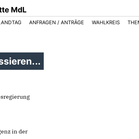
ütte MdL
LANDTAG
ANFRAGEN / ANTRÄGE
WAHLKREIS
THE
sieren...
esregierung
genz in der