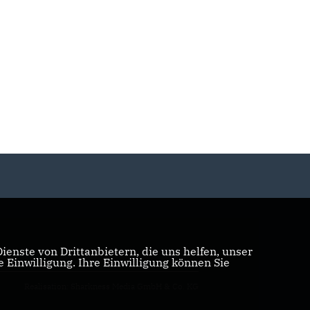
enste von Drittanbietern, die uns helfen, unser
Einwilligung. Ihre Einwilligung können Sie
Realisation: Sharkness Media GmbH & Co. KG