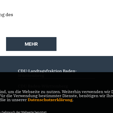
ng des
MEHR
CDU-Landtagsfraktion Baden-
Württemberg
CDU Baden-Württemberg
nd, um die Webseite zu nutzen. Weiterhin verwenden wir Di
r die Verwendung bestimmter Dienste, benötigen wir Ihre 
 Sie in unserer
Datenschutzerklärung
.
Gebrauch der Webseite benötigt.