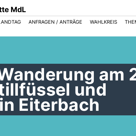
ütte MdL
LANDTAG
ANFRAGEN / ANTRÄGE
WAHLKREIS
THE
 Wanderung am 
tillfüssel und
in Eiterbach