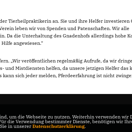
er Tierheilpraktikerin an. Sie und ihre Helfer investieren 
 Verein leben wir von Spenden und Patenschaften. Wir alle
ein. Da die Unterhaltung des Gnadenhofs allerdings hohe K
e Hilfe angewiesen.“
n. „Wir veröffentlichen regelmäßig Aufrufe, da wir dring
s- und Mistdiensten helfen, da unsere jetzigen Helfer das
s kann sich jeder melden, Pferdeerfahrung ist nicht zwing
)
nd, um die Webseite zu nutzen. Weiterhin verwenden wir Di
r die Verwendung bestimmter Dienste, benötigen wir Ihre 
CDU-Landtagsfraktion Baden-
 Sie in unserer
Datenschutzerklärung
.
Württemberg