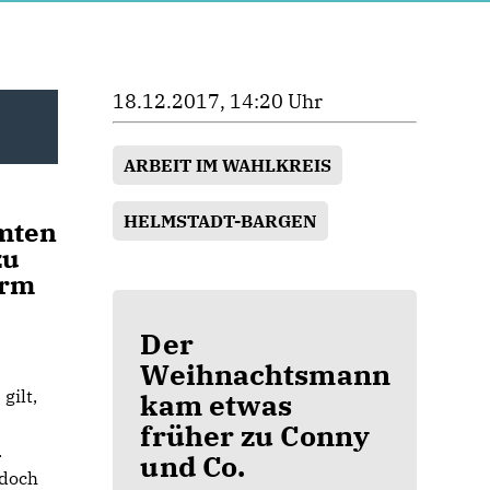
18.12.2017, 14:20 Uhr
ARBEIT IM WAHLKREIS
HELMSTADT-BARGEN
amten
zu
orm
Der
Weihnachtsmann
gilt,
kam etwas
früher zu Conny
.
und Co.
edoch