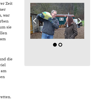
rer Zeit
iner
, war
orben
 um sie
llen
eam
und die
viel
l am
ben
etten.