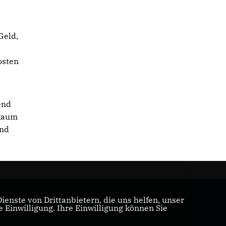
Geld,
osten
end
 kaum
end
enste von Drittanbietern, die uns helfen, unser
Einwilligung. Ihre Einwilligung können Sie