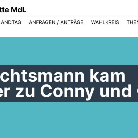
ütte MdL
LANDTAG
ANFRAGEN / ANTRÄGE
WAHLKREIS
THE
achtsmann kam
er zu Conny und 