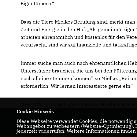
Eigentümern.“
Dass die Tiere Mielkes Berufung sind, merkt man d
Zeit und Energie in den Hof. „Als gemeinnütziger
arbeiten ehrenamtlich und kostenlos für den Ver
verursacht, sind wir auf finanzielle und tatkräftig
Immer suche man auch nach ehrenamtlichen Helfer
Unterstützer brauchen, die uns bei den Fütterung
noch alleine stemmen können“, so Mielke. „Bei un
erforderlich. Wir lernen Interessierte gerne ein.“
(Text: Christine Nahrgang / Fotos: Matthias Busse
Cookie Hinweis
Diese Webseite verwendet Cookies, die notwendig si
Webangebot zu verbessern (Website-Optmierung). Fü
IMPRESSUM
DATENSCHUTZ
jederzeit widerrufen. Weitere Informationen finden
KONTAKT