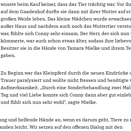
wusste beim Kauf keiner, dass das Tier trächtig war. Vor ih
auf dem Gnadenhof durfte sie dann mit ihrer Mutter auf e
großen Weide leben. Das kleine Mädchen wurde erwachsen
außer Haus und nachdem auch noch das Muttertier verst
war, fühlte sich Conny sehr einsam. Der Herr, der sich nun
kümmerte, war auch schon etwas älter, sodass ihre liebevo
Besitzer sie in die Hände von Tamara Mielke und ihrem T
gaben.
Zu Beginn war das Kleinpferd durch die neuen Eindrücke 
Trauer paralysiert und wollte nicht fressen und benötigte 
Aufmerksamkeit. „Durch eine Sonderbehandlung zwei Ma
Tag und viel Liebe konnte sich Conny dann aber gut einle
und fühlt sich nun sehr wohl“, sagte Mielke.
ung und helfende Hände an, wenn es darum geht, Tiere zu r
anden leicht. Wir setzen auf den offenen Dialog mit den