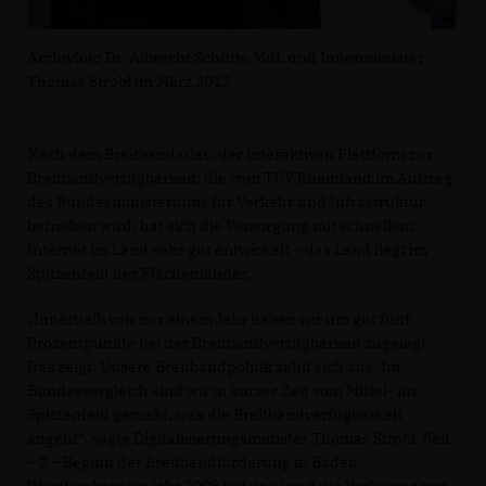
Archivfoto Dr. Albrecht Schütte MdL und Innenminister
Thomas Strobl im März 2017
Nach dem Breitbandatlas, der interaktiven Plattform zur
Breitbandverfügbarkeit, die vom TÜV Rheinland im Auftrag
des Bundesministeriums für Verkehr und Infrastruktur
betrieben wird, hat sich die Versorgung mit schnellem
Internet im Land sehr gut entwickelt – das Land liegt im
Spitzenfeld der Flächenländer.
Innerhalb von nur einem Jahr haben wir um gut fünf
Prozentpunkte bei der Breitbandverfügbarkeit zugelegt.
Das zeigt: Unsere Breitbandpolitik zahlt sich aus: Im
Bundesvergleich sind wir in kurzer Zeit vom Mittel- ins
Spitzenfeld gerückt, was die Breitbandverfügbarkeit
angeht“, sagte Digitalisierungsminister Thomas Strobl. Seit
– 2 – Beginn der Breitbandförderung in Baden-
Württemberg im Jahr 2008 hat das Land die Verlegung von