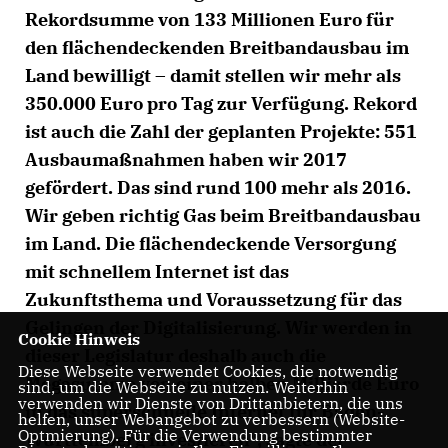
Rekordsumme von 133 Millionen Euro für
den flächendeckenden Breitbandausbau im
Land bewilligt – damit stellen wir mehr als
350.000 Euro pro Tag zur Verfügung. Rekord
ist auch die Zahl der geplanten Projekte: 551
Ausbaumaßnahmen haben wir 2017
gefördert. Das sind rund 100 mehr als 2016.
Wir geben richtig Gas beim Breitbandausbau
im Land. Die flächendeckende Versorgung
mit schnellem Internet ist das
Zukunftsthema und Voraussetzung für das
Gelingen der Digitalisierung. Wir werden in
Cookie Hinweis
dieser Legislatur deshalb auch die
Diese Webseite verwendet Cookies, die notwendig
Megasumme von einer halben Milliarde Euro
sind, um die Webseite zu nutzen. Weiterhin
verwenden wir Dienste von Drittanbietern, die uns
in das superschnelle Internet für Baden-
helfen, unser Webangebot zu verbessern (Website-
Optmierung). Für die Verwendung bestimmter
Württemberg investieren“, sagte der