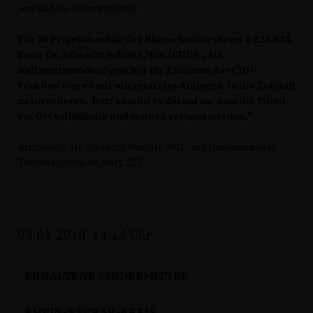
von Baden-Württemberg).
Für 26 Projekte erhält der Rhein-Neckar-Kreis 6.216.634
Euro. Dr. Albrecht Schütte MdL (CDU): „Als
stellvertretender Sprecher für Finanzen der CDU-
Fraktion war es mir ein zentrales Anliegen, in die Zukunft
zu investieren. Jetzt kommt es darauf an, dass die Mittel
vor Ort vollständig und zeitnah verbaut werden.“
Archivfoto: Dr. Albrecht Schütte MdL und Innenminister
Thomas Strobl im März 2017
03.01.2018, 14:14 Uhr
ERHALTENE FöRDERMITTEL
RHEIN-NECKAR-KREIS