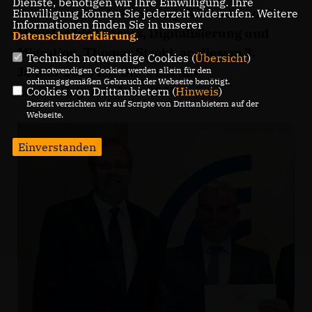
Dienste, benötigen wir Ihre Einwilligung. Ihre
Stellvertretende Ministerpräsident und
Einwilligung können Sie jederzeit widerrufen. Weitere
Informationen finden Sie in unserer
Minister für Inneres, Digitalisierung und
Datenschutzerklärung
.
Migration, Thomas Strobl, an diesem 3.
Technisch notwendige Cookies (
Übersicht
)
Januar 2018 mit Blick auf das
Die notwendigen Cookies werden allein für den
ordnungsgemäßen Gebrauch der Webseite benötigt.
zurückliegende Jahr 2017.
Cookies von Drittanbietern (
Hinweis
)
Derzeit verzichten wir auf Scripte von Drittanbietern auf der
Webseite.
Einverstanden