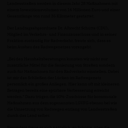
Landesstraßen werden in diesem Jahr 28 Maßnahmen mit
einem Investitionsvolumen von 16 Millionen Euro und einer
Gesamtlänge von rund 35 Kilometer gestartet.
Der Landtagsabgeordnete Dr. Albrecht Schütte (CDU),
Mitglied im Verkehrs- und Finanzausschuss und in seiner
Fraktion zuständig für Radverkehr, freute sich, dass es
beim Ausbau des Radwegenetzes vorangeht.
Bei den Haushaltsberatungen konnten wir nicht nur
zusätzliche Mittel für die Sanierung von Straßen sondern
auch für Maßnahmen für den Radverkehr einstellen. Dabei
ist mir das Schließen der Lücken im Radwegenetz
persönlich ein großes Anliegen. Hier kann oft mit kleineren
Beträgen bereits eine spürbare Verbesserung erreicht
werden.“ Dazu trügen die 50%-Zuschüsse für kommunale
Maßnahmen aus dem sogenannten LGVFG ebenso bei wie
die Umsetzung von Radwegen entlang von Landesstraßen
durch das Land selber.
Besonders freue er sich natürlich, so Schütte, über die