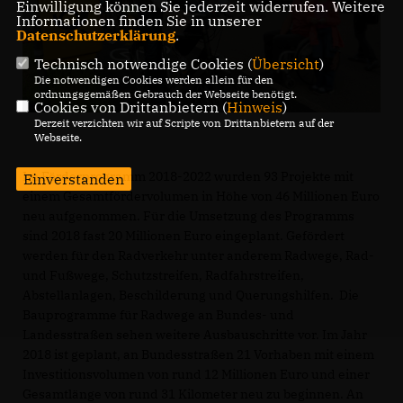
Einwilligung können Sie jederzeit widerrufen. Weitere
Informationen finden Sie in unserer
Datenschutzerklärung
.
Technisch notwendige Cookies (
Übersicht
)
Die notwendigen Cookies werden allein für den
ordnungsgemäßen Gebrauch der Webseite benötigt.
Cookies von Drittanbietern (
Hinweis
)
Derzeit verzichten wir auf Scripte von Drittanbietern auf der
Webseite.
Im Förderprogramm 2018-2022 wurden 93 Projekte mit
Einverstanden
einem Gesamtfördervolumen in Höhe von 46 Millionen Euro
neu aufgenommen. Für die Umsetzung des Programms
sind 2018 fast 20 Millionen Euro eingeplant. Gefördert
werden für den Radverkehr unter anderem Radwege, Rad-
und Fußwege, Schutzstreifen, Radfahrstreifen,
Abstellanlagen, Beschilderung und Querungshilfen. Die
Bauprogramme für Radwege an Bundes- und
Landesstraßen sehen weitere Ausbauschritte vor. Im Jahr
2018 ist geplant, an Bundesstraßen 21 Vorhaben mit einem
Investitionsvolumen von rund 12 Millionen Euro und einer
Gesamtlänge von rund 31 Kilometer neu zu beginnen. An