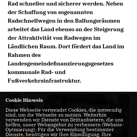
Rad schneller und sicherer werden. Neben
der Schaffung von sogenannten
Radschnellwegen in den Ballungsräumen
arbeitet das Land ebenso an der Steigerung
der Attraktivität von Radwegen im
Ländlichen Raum. Dort fördert das Land im
Rahmen des
Landesgemeindefinanzierungsgesetzes
kommunale Rad- und
Fußverkehrsinfrastruktur.
Cookie Hinweis
Diese Webseite verwendet Cookies, die notwendig
sind, um die Webseite zu nutzen. Weiterhin
verwenden wir Dienste von Drittanbietern, die uns
helfen, unser Webangebot zu verbessern (Website-
Optmierung). Für die Verwendung bestimmter
Dienste, benötigen wir Ihre Einwilligung. Ihre