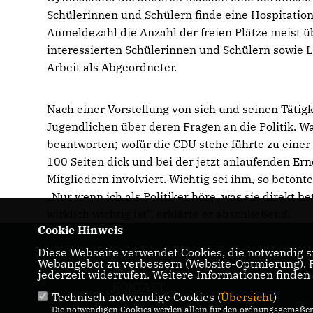
Schülerinnen und Schülern finde eine Hospitation
Anmeldezahl die Anzahl der freien Plätze meist ü
interessierten Schülerinnen und Schülern sowie L
Arbeit als Abgeordneter.
Nach einer Vorstellung von sich und seinen Tätigk
Jugendlichen über deren Fragen an die Politik. W
beantworten; wofür die CDU stehe führte zu einer
100 Seiten dick und bei der jetzt anlaufenden E
Mitgliedern involviert. Wichtig sei ihm, so beton
Nur wenn ich als Politiker höre, was sie direkt bet
wirklich wichtig ist“, erklärte er abschließend.
Cookie Hinweis
Diese Webseite verwendet Cookies, die notwendig si
Webangebot zu verbessern (Website-Optmierung). Fü
IMPRESSUM
DATENSCHUTZ
jederzeit widerrufen. Weitere Informationen finden
KONTAKT
Technisch notwendige Cookies (
Übersicht
)
Die notwendigen Cookies werden allein für den ordnungsgemäßen 