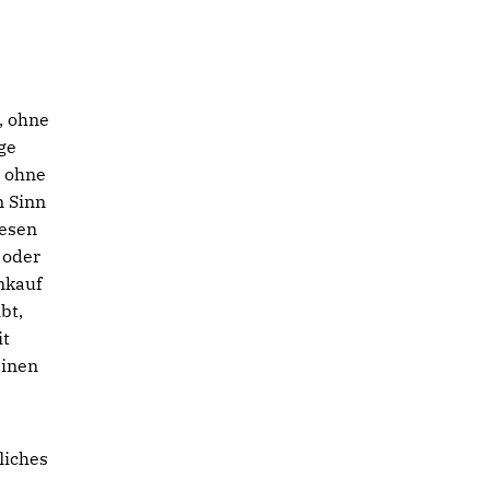
, ohne
ge
, ohne
n Sinn
Lesen
 oder
nkauf
bt,
it
einen
liches