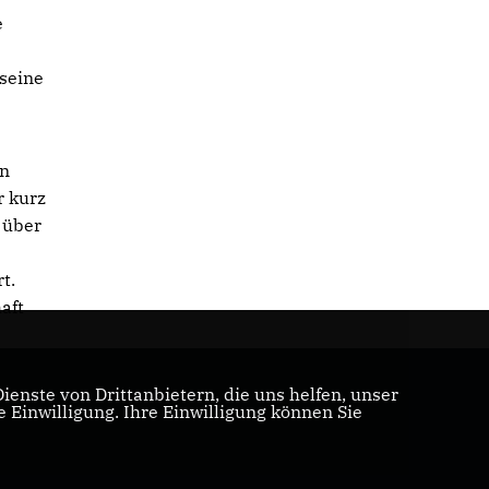
e
 seine
en
r kurz
 über
t.
aft
enste von Drittanbietern, die uns helfen, unser
Einwilligung. Ihre Einwilligung können Sie