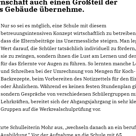
rnschaft auch einen Großteil der
das Gebäude übernehme.
Nur so sei es möglich, eine Schule mit diesem
betreuungsintensiven Konzept wirtschaftlich zu betreiben
dass die Elternbeiträge ins Unermessliche steigen. Man le
Wert darauf, die Schüler tatsächlich individuell zu fördern
sie zu zwingen, sondern ihnen die Lust am Lernen und de
für das Erlernte vor Augen zu führen. So lernten manche 
und Schreiben bei der Umrechnung von Mengen für Koch-
Backrezepte, beim Vorbereiten des Notizzettels für den Ei
oder Ähnlichem. Während es keinen festen Stundenplan gi
sondern Gespräche von verschiedenen Schülergruppen m
Lehrkräften, bereitet sich der Abgangsjahrgang in sehr kl
Gruppen auf die Werkrealschulprüfung vor.
hrte Schulleiterin Mohr aus, „wechseln danach an ein beruf
Ausbildung.“ Vor der Aufnahme an die Schule mit 65