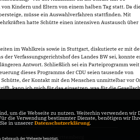
 von Kindern und Eltern von einem halben Tag statt. Da di
bersteige, müsse ein Auswahlverfahren stattfinden. Mit
ehrkräften hatte Schütte einen intensiven Austausch über
eiten im Wahlkreis sowie in Stuttgart, diskutierte er mit d
as der Verfassungsgerichtshof des Landes BW sei, konnte e
 längeren Antwort. Schließlich sei ein Parteiprogramm weit
rneuerung dieses Programms der CDU seien tausende von
te Schütte, der Kontakt mit den Menschen unmittelbar vor Or
rifft, kann ich mich für das einsetzen, was für die Gesellsch
nd, um die Webseite zu nutzen. Weiterhin verwenden wir Di
r die Verwendung bestimmter Dienste, benötigen wir Ihre 
CDU-Landtagsfraktion Baden-
 Sie in unserer
Datenschutzerklärung
.
Württemberg
CDU Baden-Württemberg
Gebrauch der Webseite benötigt.