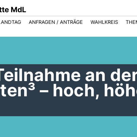
ütte MdL
LANDTAG
ANFRAGEN / ANTRÄGE
WAHLKREIS
THE
Teilnahme an de
ten³ – hoch, höh