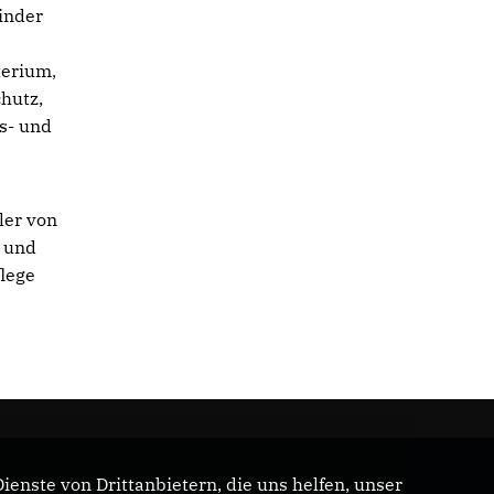
inder
terium,
hutz,
s- und
ler von
g und
flege
enste von Drittanbietern, die uns helfen, unser