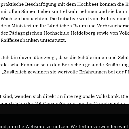
praktische Beschäftigung mit dem Hochbeet können die K
mit allen Sinnen Lebensmittel wahrnehmen und sie beim
Wachsen beobachten. Die Initiative wird vom Kultusminis
dem Ministerium für Ländlichen Raum und Verbrauchersc
der Pädagogischen Hochschule Heidelberg sowie von Volk
Raiffeisenbanken unterstützt.
Ich bin davon überzeugt, dass die Schülerinnen und Schü
praktische Kenntnisse in den Bereichen gesunde Ernährun
 „Zusätzlich gewinnen sie wertvolle Erfahrungen bei der P
 sind, wenden sich direkt an ihre regionale Volksbank. Die
einerträgen des VR-GewinnSparens an die Grundschulen
nd, um die Webseite zu nutzen. Weiterhin verwenden wir Di