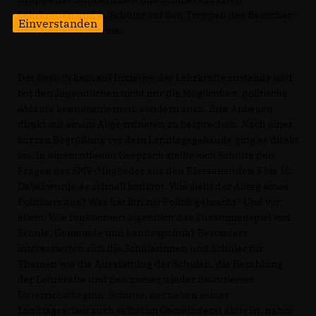
Lehrkräften und A. Schütte auf den Treppen des Besucher-
Einverstanden
und Medienzentrums.
Der Besuch kam auf Initiative der Lehrkräfte zustande und
bot den Jugendlichen nicht nur die Möglichkeit, politische
Abläufe kennenzulernen, sondern auch, ihre Anliegen
direkt mit einem Abgeordneten zu besprechen. Nach einer
kurzen Begrüßung vor dem Landtagsgebäude ging es direkt
los. In einem offenen Gespräch stellte sich Schütte den
Fragen der SMV-Mitglieder aus den Klassenstufen 5 bis 10.
Dabei wurde es schnell konkret. Wie sieht der Alltag eines
Politikers aus? Was hat ihn zur Politik gebracht? Und vor
allem: Wie funktioniert eigentlich das Zusammenspiel von
Schule, Gemeinde und Landespolitik? Besonders
interessierten sich die Schülerinnen und Schüler für
Themen wie die Ausstattung der Schulen, die Bezahlung
der Lehrkräfte und den immer wieder diskutierten
Unterrichtsbeginn. Schütte, der neben seiner
Landtagsarbeit auch selbst im Gemeinderat aktiv ist, nahm