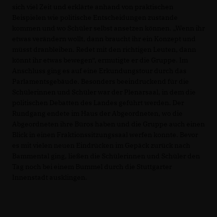
sich viel Zeit und erklärte anhand von praktischen
Beispielen wie politische Entscheidungen zustande
kommen und wo Schüler selbst ansetzen können. „Wenn ihr
etwas verändern wollt, dann braucht ihr ein Konzept und
müsst dranbleiben. Redet mit den richtigen Leuten, dann
könnt ihr etwas bewegen“, ermutigte er die Gruppe. Im
Anschluss ging es auf eine Erkundungstour durch das
Parlamentsgebäude. Besonders beeindruckend für die
Schülerinnen und Schüler war der Plenarsaal, in dem die
politischen Debatten des Landes geführt werden. Der
Rundgang endete im Haus der Abgeordneten, wo die
Abgeordneten ihre Büros haben und die Gruppe auch einen
Blick in einen Fraktionssitzungssaal werfen konnte. Bevor
es mit vielen neuen Eindrücken im Gepäck zurück nach
Bammental ging, ließen die Schülerinnen und Schüler den
Tag noch bei einem Bummel durch die Stuttgarter
Innenstadt ausklingen.