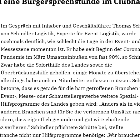
d eine Bürgersprechstunde im Clubh
Im Gespräch mit Inhaber und Geschäftsführer Thomas Sc
von Schindler Logistik, Experte für Event-Logistik, wurde
nochmals deutlich, wie schlecht die Lage in der Event- un
Messeszene momentan ist. Er habe seit Beginn der Corona
Pandemie im März Umsatzeinbußen von fast 90%, so Schin
Zwar habe die Soforthilfe des Landes sowie die
Überbrückungshilfe geholfen, einige Monate zu überstehe
allerdings habe auch er Mitarbeiter entlassen müssen. Sc
betonte, dass es gerade für die hart getroffenen Branchen
Event-, Messe- oder Schaustellergewerbe weitere Spezial-
Hilfsprogramme des Landes geben wird: „Anders als in vi
anderen Branchen sind für Sie die verlorenen Umsätze ni
dern, dass eigentlich gesunde und gut wirtschaftende
erlieren.“ Schindler pflichtete Schütte bei, stellte
 Branche nicht nur Hilfsprogramme benötige: „Wir brauche