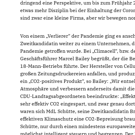
dringend eine Perspektive, um bis zum Frühjahr
etwas mehr Disziplin bei der Einhaltung der Cor
sind zwar eine kleine Firma, aber wir bewegen no
Von einem „Verlierer“ der Pandemie ging es ans
Zweitkandidatin weiter zu einem Unternehmen, 
Pandemie getroffen wurde. Bei „Climacell“, bzw.
Geschäftsführer Marcel Bailey begrüßt, der die B
18-Mann-Betriebs führte. Der Hersteller von Cell
großen Zeitungsdruckereien anfallen, und produz
ein „CO2-positives Produkt“, so Bailey: „Wir entn
Atmosphäre und verbessern anderseits damit die E
CDU-Landtagsabgeordneten beeindruckte: „Effekti
sehr effektiv CO2 eingespart, und zwar genau dor
waren sich MdL Schütte, seine Zweitkandidatin Br
effektiven Klimaschutz eine CO2-Bepreisung brauc
Schütte, nur durch einen mindestens europaweite
möglichst intelligent steuern und begrenzen. Der