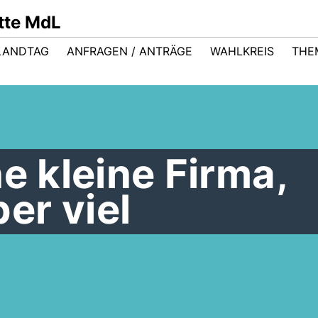
ütte MdL
LANDTAG
ANFRAGEN / ANTRÄGE
WAHLKREIS
THE
ne kleine Firma,
er viel