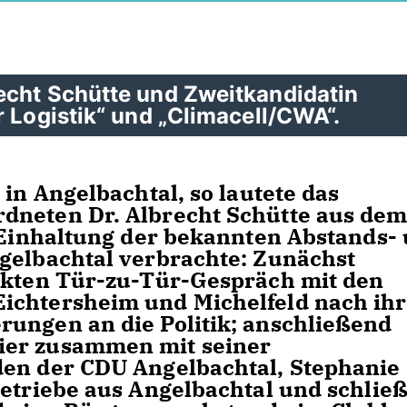
echt Schütte und Zweitkandidatin
r Logistik“ und „Climacell/CWA“.
 in Angelbachtal, so lautete das
dneten Dr. Albrecht Schütte aus de
r Einhaltung der bekannten Abstands-
gelbachtal verbrachte: Zunächst
rekten Tür-zu-Tür-Gespräch mit den
ichtersheim und Michelfeld nach ih
rungen an die Politik; anschließend
ier zusammen mit seiner
den der CDU Angelbachtal, Stephanie
Betriebe aus Angelbachtal und schließ