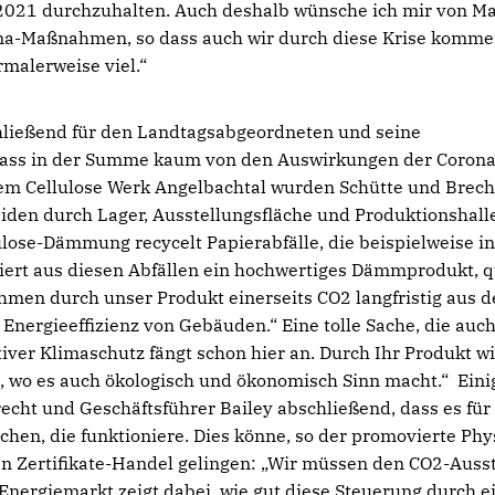
 2021 durchzuhalten. Auch deshalb wünsche ich mir von M
ona-Maßnahmen, so dass auch wir durch diese Krise komme
rmalerweise viel.“
chließend für den Landtagsabgeordneten und seine
dass in der Summe kaum von den Auswirkungen der Corona
 dem Cellulose Werk Angelbachtal wurden Schütte und Brech
eiden durch Lager, Ausstellungsfläche und Produktionshall
ulose-Dämmung recycelt Papierabfälle, die beispielweise i
iert aus diesen Abfällen ein hochwertiges Dämmprodukt, q
ehmen durch unser Produkt einerseits CO2 langfristig aus d
nergieeffizienz von Gebäuden.“ Eine tolle Sache, die auc
ver Klimaschutz fängt schon hier an. Durch Ihr Produkt w
t, wo es auch ökologisch und ökonomisch Sinn macht.“ Eini
echt und Geschäftsführer Bailey abschließend, dass es für
hen, die funktioniere. Dies könne, so der promovierte Phy
n Zertifikate-Handel gelingen: „Wir müssen den CO2-Auss
 Energiemarkt zeigt dabei, wie gut diese Steuerung durch e