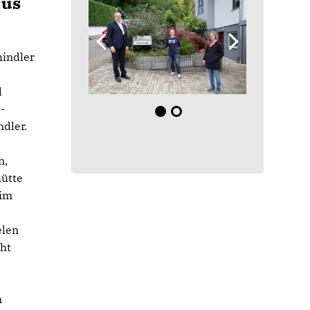
aus
hindler
d
-
dler.
n,
hütte
 im
elen
cht
n