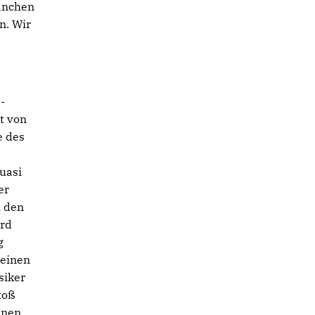
anchen
n. Wir
-
t von
e des
n
uasi
er
h den
ird
g
 einen
siker
toß
inen