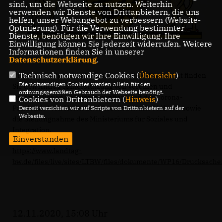
sind, um die Webseite zu nutzen. Weiterhin
verwenden wir Dienste von Drittanbietern, die uns
helfen, unser Webangebot zu verbessern (Website-
Optmierung). Für die Verwendung bestimmter
Dienste, benötigen wir Ihre Einwilligung. Ihre
Einwilligung können Sie jederzeit widerrufen. Weitere
Informationen finden Sie in unserer
Datenschutzerklärung
.
Technisch notwendige Cookies (
Übersicht
)
Unter dem folgenden Link und dem PDF-Dokument finden
Die notwendigen Cookies werden allein für den
Sie den Antrag „Unterstützung von Vereinen und
ordnungsgemäßen Gebrauch der Webseite benötigt.
Organisationen im Zusammenhang mit der Corona-
Cookies von Drittanbietern (
Hinweis
)
Pandemie“ von Herrn Dr. Albrecht Schütte MdL u.a. sowie
Derzeit verzichten wir auf Scripte von Drittanbietern auf der
Webseite.
die Stellungnahme des Ministeriums für Soziales und
Integration.
Einverstanden
https://www.landtag-
bw.de/files/live/sites/LTBW/files/dokumente/WP16/Drucksach
12.11.2020, 15:08 Uhr