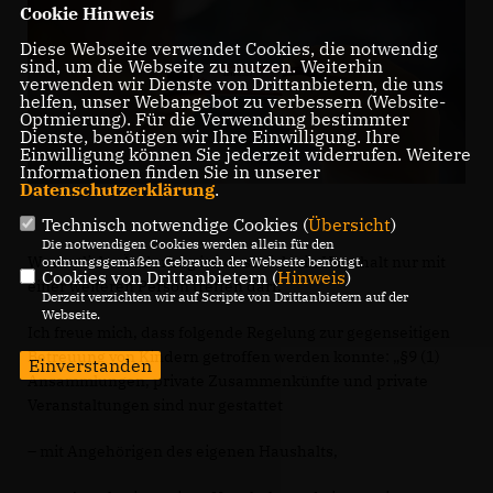
Cookie Hinweis
Diese Webseite verwendet Cookies, die notwendig
sind, um die Webseite zu nutzen. Weiterhin
verwenden wir Dienste von Drittanbietern, die uns
helfen, unser Webangebot zu verbessern (Website-
Optmierung). Für die Verwendung bestimmter
Dienste, benötigen wir Ihre Einwilligung. Ihre
Einwilligung können Sie jederzeit widerrufen. Weitere
Informationen finden Sie in unserer
Datenschutzerklärung
.
Technisch notwendige Cookies (
Übersicht
)
Die notwendigen Cookies werden allein für den
Wesentliche Änderung ist, dass sich ein Haushalt nur mit
ordnungsgemäßen Gebrauch der Webseite benötigt.
Cookies von Drittanbietern (
Hinweis
)
einer weiteren Person treffen darf.
Derzeit verzichten wir auf Scripte von Drittanbietern auf der
Webseite.
Ich freue mich, dass folgende Regelung zur gegenseitigen
Betreuung von Kindern getroffen werden konnte: „§9 (1)
Einverstanden
Ansammlungen, private Zusammenkünfte und private
Veranstaltungen sind nur gestattet
– mit Angehörigen des eigenen Haushalts,