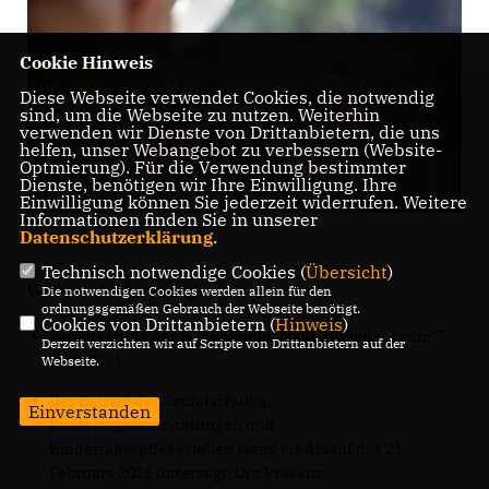
Cookie Hinweis
Diese Webseite verwendet Cookies, die notwendig
sind, um die Webseite zu nutzen. Weiterhin
verwenden wir Dienste von Drittanbietern, die uns
helfen, unser Webangebot zu verbessern (Website-
Optmierung). Für die Verwendung bestimmter
Dienste, benötigen wir Ihre Einwilligung. Ihre
Einwilligung können Sie jederzeit widerrufen. Weitere
Informationen finden Sie in unserer
Datenschutzerklärung
.
Technisch notwendige Cookies (
Übersicht
)
Wesentliche Änderungen:
Die notwendigen Cookies werden allein für den
ordnungsgemäßen Gebrauch der Webseite benötigt.
Cookies von Drittanbietern (
Hinweis
)
Verlängerung der bestehenden Maßnahmen bis zum 7.
Derzeit verzichten wir auf Scripte von Drittanbietern auf der
März 2021
Webseite.
Der Betrieb der Grundschulen,
Einverstanden
Kindertageseinrichtungen und
Kindertagespflegestellen bleibt bis Ablauf des 21.
Februars 2021 untersagt. Der Präsenz-