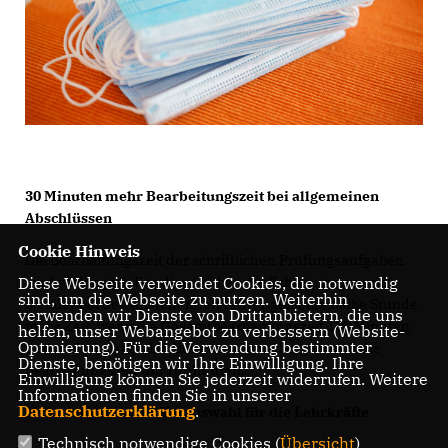
30 Minuten mehr Bearbeitungszeit bei allgemeinen
Abschlüssen
Cookie Hinweis
Die Bearbeitungszeit der schriftlichen Prüfungsaufgaben
Diese Webseite verwendet Cookies, die notwendig
wird verlängert. Für diese haben die Schülerinnen und
sind, um die Webseite zu nutzen. Weiterhin
Schüler bei den anstehenden Prüfungen eine halbe Stunde
verwenden wir Dienste von Drittanbietern, die uns
mehr Zeit, wenn die Gesamtbearbeitungszeit 180 Minuten
helfen, unser Webangebot zu verbessern (Website-
Optmierung). Für die Verwendung bestimmter
und mehr beträgt. Ist diese kürzer, verlängert sich die
Dienste, benötigen wir Ihre Einwilligung. Ihre
Bearbeitungszeit um 15 Minuten.
Einwilligung können Sie jederzeit widerrufen. Weitere
Informationen finden Sie in unserer
Datenschutzerklärung
.
Mehr Aufgaben zur Vorauswahl für die Lehrkräfte
Technisch notwendige Cookies (
Übersicht
)