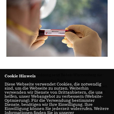
Mit der neuen Verordnung setzt Baden-Württemberg die
Cookie Hinweis
angekündigte Notbremse der Bundesregierung
Diese Webseite verwendet Cookies, die notwendig
(„bundesrechtliche Notbremse“) bereits mit der vorgesehen
sind, um die Webseite zu nutzen. Weiterhin
Aktualisierung der Corona-Verordnung ab Montag, den 19.
verwenden wir Dienste von Drittanbietern, die uns
helfen, unser Webangebot zu verbessern (Website-
April 2021 um.
Optmierung). Für die Verwendung bestimmter
Dienste, benötigen wir Ihre Einwilligung. Ihre
Inhaltlich geht es im Wesentlichen um folgende
Einwilligung können Sie jederzeit widerrufen. Weitere
Informationen finden Sie in unserer
Änderungen: