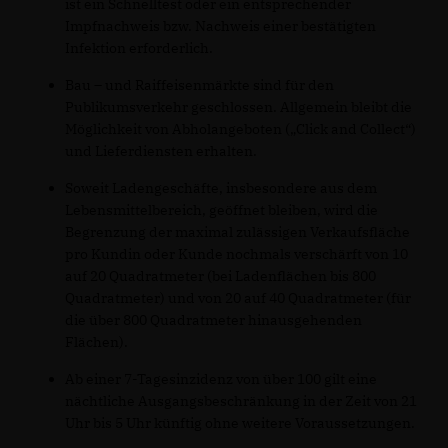
ist ein Schnelltest oder ein entsprechender
Impfnachweis bzw. Nachweis einer bestätigten
Infektion erforderlich.
Bau – und Raiffeisenmärkte sind für den
Publikumsverkehr geschlossen. Allgemein bleibt die
Möglichkeit von Abholangeboten („Click and Collect“)
und Lieferdiensten erhalten.
Soweit Ladengeschäfte, insbesondere aus dem
Lebensmittelbereich, geöffnet bleiben, wird die
Begrenzung der maximal zulässigen Verkaufsfläche
pro Kundin oder Kunde nochmals verschärft von 10
auf 20 Quadratmeter (bei Ladenflächen bis 800
Quadratmeter) und von 20 auf 40 Quadratmeter (für
die über 800 Quadratmeter hinausgehenden
Flächen).
Ab einer 7-Tagesinzidenz von über 100 gilt eine
nächtliche Ausgangsbeschränkung in der Zeit von 21
Uhr bis 5 Uhr künftig ohne weitere Voraussetzungen.