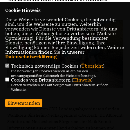
waren.
Cookie Hinweis
Diese Webseite verwendet Cookies, die notwendig
sind, um die Webseite zu nutzen. Weiterhin
verwenden wir Dienste von Drittanbietern, die uns
helfen, unser Webangebot zu verbessern (Website-
Optmierung). Für die Verwendung bestimmter
Dienste, benötigen wir Ihre Einwilligung. Ihre
Einwilligung können Sie jederzeit widerrufen. Weitere
Informationen finden Sie in unserer
Datenschutzerklärung
.
Technisch notwendige Cookies (
Übersicht
)
Die notwendigen Cookies werden allein für den
ordnungsgemäßen Gebrauch der Webseite benötigt.
Cookies von Drittanbietern (
Hinweis
)
Derzeit verzichten wir auf Scripte von Drittanbietern auf der
Webseite.
Einverstanden
So war es schön, vom CDU-Landtagsabgeordneten für den
Wahlkreis Sinsheim-Neckargemünd-Eberbach, Dr. Albrecht
Schütte und Meckesheims Bürgermeister Maik Brandt
Informationen aus erster Hand erhalten zu können und