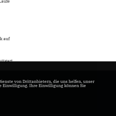
Laufe
k auf
uttgart
enste von Drittanbietern, die uns helfen, unser
Einwilligung. Ihre Einwilligung können Sie