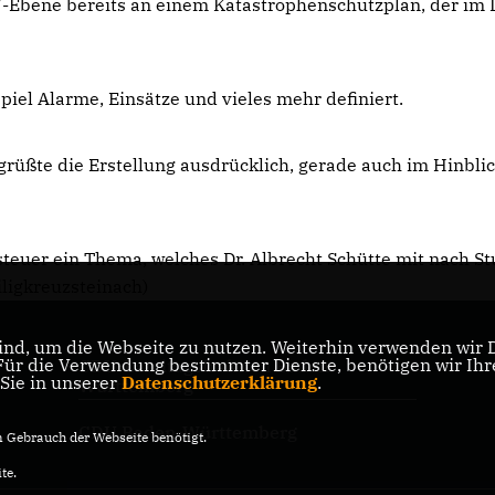
V-Ebene bereits an einem Katastrophenschutzplan, der im 
iel Alarme, Einsätze und vieles mehr definiert.
rüßte die Erstellung ausdrücklich, gerade auch im Hinblic
teuer ein Thema, welches Dr. Albrecht Schütte mit nach St
iligkreuzsteinach)
nd, um die Webseite zu nutzen. Weiterhin verwenden wir Di
r die Verwendung bestimmter Dienste, benötigen wir Ihre 
CDU-Landtagsfraktion Baden-
 Sie in unserer
Datenschutzerklärung
.
Württemberg
CDU Baden-Württemberg
Gebrauch der Webseite benötigt.
te.