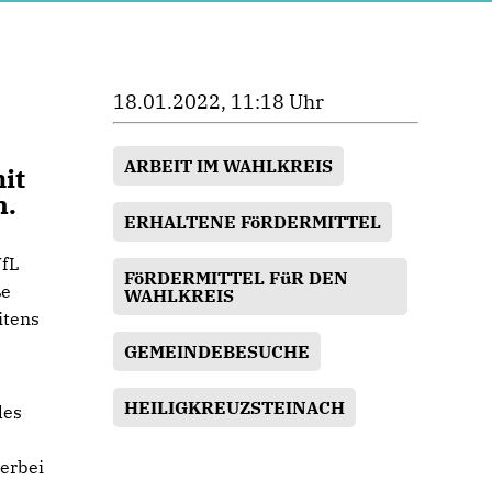
18.01.2022, 11:18 Uhr
ARBEIT IM WAHLKREIS
it
n.
ERHALTENE FöRDERMITTEL
VfL
FöRDERMITTEL FüR DEN
ße
WAHLKREIS
itens
GEMEINDEBESUCHE
HEILIGKREUZSTEINACH
des
ierbei