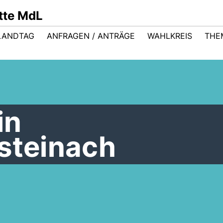
ütte MdL
LANDTAG
ANFRAGEN / ANTRÄGE
WAHLKREIS
THE
in
steinach