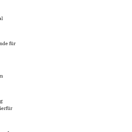
al
nde für
im
ng
ierfür