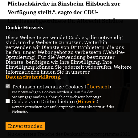
Michaelskirche in Sinsheim-Hilsbach zur
Verfügung stellt.“, sagte der CDU-
Landtagsabgeordnete Dr. Albrecht Schütte
Cookie Hinweis
MdL.
Diese Webseite verwendet Cookies, die notwendig
sind, um die Webseite zu nutzen. Weiterhin
verwenden wir Dienste von Drittanbietern, die uns
helfen, unser Webangebot zu verbessern (Website-
Optmierung). Für die Verwendung bestimmter
Dienste, benötigen wir Ihre Einwilligung. Ihre
Einwilligung können Sie jederzeit widerrufen. Weitere
Informationen finden Sie in unserer
Datenschutzerklärung
.
Technisch notwendige Cookies (
Übersicht
)
Die notwendigen Cookies werden allein für den
ordnungsgemäßen Gebrauch der Webseite benötigt.
Cookies von Drittanbietern (
Hinweis
)
Derzeit verzichten wir auf Scripte von Drittanbietern auf der
Webseite.
Einverstanden
Mit der ersten Tranche des Denkmalförderprogramms 2021