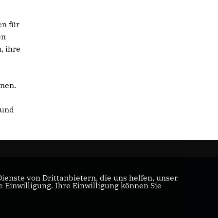
en für
en
, ihre
nen.
 und
enste von Drittanbietern, die uns helfen, unser
Einwilligung. Ihre Einwilligung können Sie