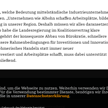
ft, welche Bedeutung mittelständische Industrieunternehm
n. „Unternehmen wie Albohn schaffen Arbeitsplätze, bild
 in unserer Region. Deshalb müssen wir alles daransetzen
b habe die Landesregierung im Koalitionsvertrag klare
 gehört der konsequente Abbau von Bürokratie, schnellere
sere Rahmenbedingungen für Investitionen und Innovatio
ehmerisches Handeln statt immer neuer
vestiert und Arbeitsplätze schafft, muss dabei unterstützt
hließend.
nd, um die Webseite zu nutzen. Weiterhin verwenden wir Di
r die Verwendung bestimmter Dienste, benötigen wir Ihre 
CDU-Landtagsfraktion Baden-
 Sie in unserer
Datenschutzerklärung
.
Württemberg
CDU Baden-Württemberg
Gebrauch der Webseite benötigt.