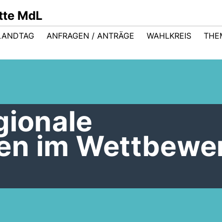
ütte MdL
LANDTAG
ANFRAGEN / ANTRÄGE
WAHLKREIS
THE
gionale
en im Wettbewe