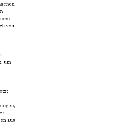
angenen
en
ehmen
uch von
ss
n, um
etzt
rungen,
er
ben aus