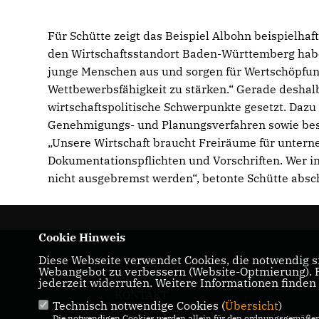
Für Schütte zeigt das Beispiel Albohn beispielha
den Wirtschaftsstandort Baden-Württemberg habe
junge Menschen aus und sorgen für Wertschöpfung
Wettbewerbsfähigkeit zu stärken.“ Gerade deshal
wirtschaftspolitische Schwerpunkte gesetzt. Dazu
Genehmigungs- und Planungsverfahren sowie bes
Unsere Wirtschaft braucht Freiräume für untern
Dokumentationspflichten und Vorschriften. Wer in
nicht ausgebremst werden“, betonte Schütte absc
Cookie Hinweis
Diese Webseite verwendet Cookies, die notwendig si
Webangebot zu verbessern (Website-Optmierung). Fü
IMPRESSUM
DATENSCHUTZ
jederzeit widerrufen. Weitere Informationen finden
KONTAKT
Technisch notwendige Cookies (
Übersicht
)
Die notwendigen Cookies werden allein für den ordnungsgemäßen 