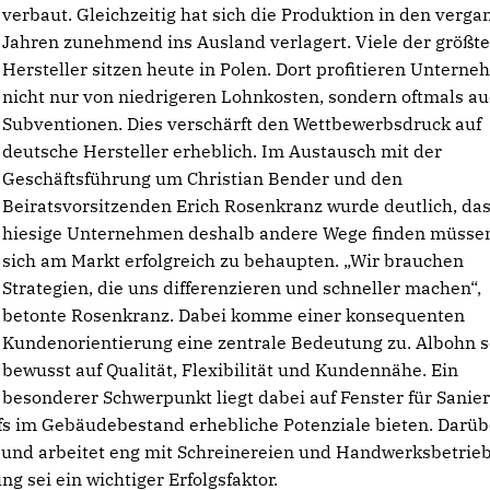
verbaut. Gleichzeitig hat sich die Produktion in den verg
Jahren zunehmend ins Ausland verlagert. Viele der größt
Hersteller sitzen heute in Polen. Dort profitieren Untern
nicht nur von niedrigeren Lohnkosten, sondern oftmals a
Subventionen. Dies verschärft den Wettbewerbsdruck auf
deutsche Hersteller erheblich. Im Austausch mit der
Geschäftsführung um Christian Bender und den
Beiratsvorsitzenden Erich Rosenkranz wurde deutlich, da
hiesige Unternehmen deshalb andere Wege finden müsse
sich am Markt erfolgreich zu behaupten. „Wir brauchen
Strategien, die uns differenzieren und schneller machen“,
betonte Rosenkranz. Dabei komme einer konsequenten
Kundenorientierung eine zentrale Bedeutung zu. Albohn s
bewusst auf Qualität, Flexibilität und Kundennähe. Ein
besonderer Schwerpunkt liegt dabei auf Fenster für Sanie
fs im Gebäudebestand erhebliche Potenziale bieten. Darüb
 und arbeitet eng mit Schreinereien und Handwerksbetrie
 sei ein wichtiger Erfolgsfaktor.