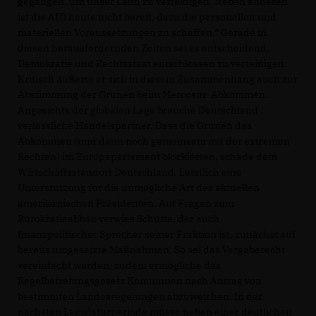
gegangen, um unser Land zu verteidigen. Neben anderen
ist die AfD heute nicht bereit, dazu die personellen und
materiellen Voraussetzungen zu schaffen.“ Gerade in
diesen herausfordernden Zeiten sei es entscheidend,
Demokratie und Rechtsstaat entschlossen zu verteidigen.
Kritisch äußerte er sich in diesem Zusammenhang auch zur
Abstimmung der Grünen beim Mercosur-Abkommen.
Angesichts der globalen Lage brauche Deutschland
verlässliche Handelspartner. Dass die Grünen das
Abkommen (und dann noch gemeinsam mit der extremen
Rechten) im Europaparlament blockierten, schade dem
Wirtschaftsstandort Deutschland. Letztlich eine
Unterstützung für die unmögliche Art des aktuellen
amerikanischen Präsidenten. Auf Fragen zum
Bürokratieabbau verwies Schütte, der auch
finanzpolitischer Sprecher seiner Fraktion ist, zunächst auf
bereits umgesetzte Maßnahmen. So sei das Vergaberecht
vereinfacht worden, zudem ermögliche das
Regelbefreiungsgesetz Kommunen nach Antrag von
bestimmten Landesregelungen abzuweichen. In der
nächsten Legislaturperiode müsse neben einer deutlichen