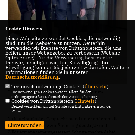
Cookie Hinweis
Diese Webseite verwendet Cookies, die notwendig
sind, um die Webseite zu nutzen. Weiterhin
verwenden wir Dienste von Drittanbietern, die uns
helfen, unser Webangebot zu verbessern (Website-
Optmierung). Für die Verwendung bestimmter
Dienste, benötigen wir Ihre Einwilligung. Ihre
Einwilligung können Sie jederzeit widerrufen. Weitere
Informationen finden Sie in unserer
Datenschutzerklärung
.
Technisch notwendige Cookies (
Übersicht
)
Dr. A. Schütte mit der Gruppe auf dem Weg zum
Die notwendigen Cookies werden allein für den
ordnungsgemäßen Gebrauch der Webseite benötigt.
Abgeordnetengespräch (Foto: Team Schütte)
Cookies von Drittanbietern (
Hinweis
)
Derzeit verzichten wir auf Scripte von Drittanbietern auf der
Webseite.
Im Mittelpunkt des Gesprächs stand unter anderem die
Einverstanden
Debatte zum „Gesetz zur Änderung des Jagd- und
Wildtiermanagementgesetzes“. Schütte machte dabei