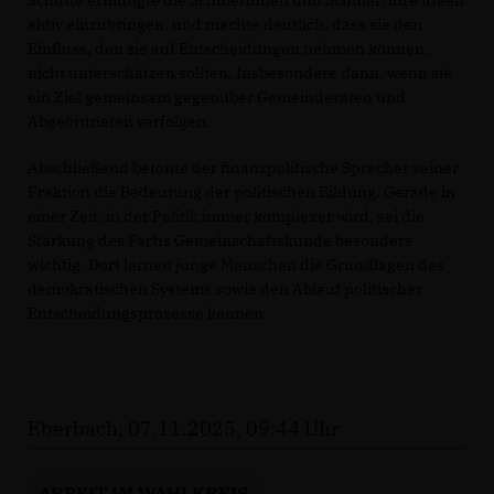
Schütte ermutigte die Schülerinnen und Schüler, ihre Ideen
aktiv einzubringen, und machte deutlich, dass sie den
Einfluss, den sie auf Entscheidungen nehmen können,
nicht unterschätzen sollten. Insbesondere dann, wenn sie
ein Ziel gemeinsam gegenüber Gemeinderäten und
Abgeordneten verfolgen.
Abschließend betonte der finanzpolitische Sprecher seiner
Fraktion die Bedeutung der politischen Bildung. Gerade in
einer Zeit, in der Politik immer komplexer wird, sei die
Stärkung des Fachs Gemeinschaftskunde besonders
wichtig. Dort lernen junge Menschen die Grundlagen des
demokratischen Systems sowie den Ablauf politischer
Entscheidungsprozesse kennen.
Eberbach, 07.11.2025, 09:44 Uhr
ARBEIT IM WAHLKREIS