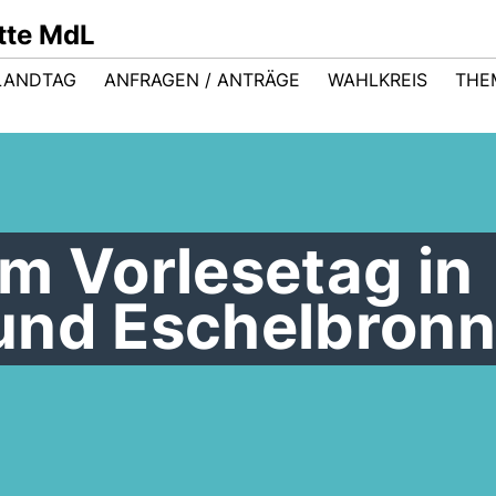
ütte MdL
LANDTAG
ANFRAGEN / ANTRÄGE
WAHLKREIS
THE
m Vorlesetag in
und Eschelbron