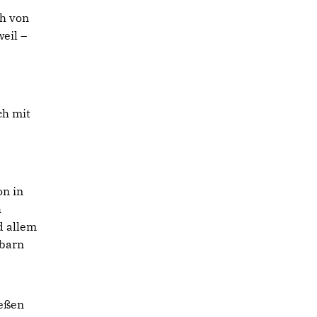
ch von
eil –
ch mit
on in
h
d allem
hbarn
ießen