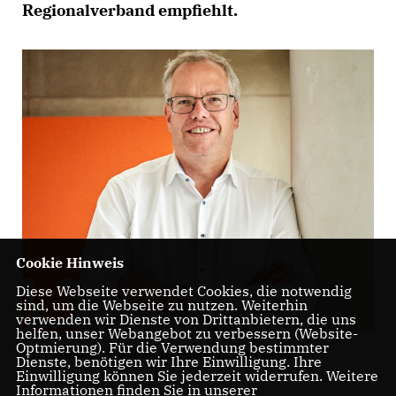
Regionalverband empfiehlt.
Cookie Hinweis
Diese Webseite verwendet Cookies, die notwendig
sind, um die Webseite zu nutzen. Weiterhin
verwenden wir Dienste von Drittanbietern, die uns
helfen, unser Webangebot zu verbessern (Website-
Optmierung). Für die Verwendung bestimmter
Landtagsabgeordneter Dr. Albrecht Schütte (CDU)
Dienste, benötigen wir Ihre Einwilligung. Ihre
Einwilligung können Sie jederzeit widerrufen. Weitere
Informationen finden Sie in unserer