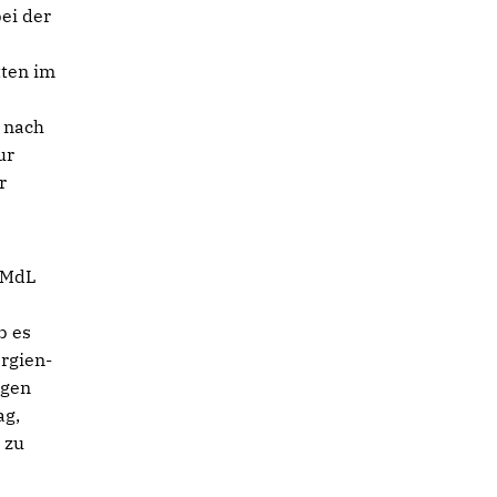
bei der
tten im
n nach
ur
r
e MdL
b es
rgien-
agen
ag,
 zu