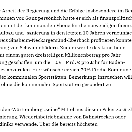
de Arbeit der Regierung und die Erfolge insbesondere im Be
unen vor. Ganz persönlich hatte er sich als finanzpolitisc
ten mit der kommunalen Ebene für die notwendigen finanz
hulbau und -sanierung in den letzten 10 Jahren verneunfac
reis Sinsheim-Neckargemünd-Eberbach profitieren konnte
nierung von Schwimmbädern. Zudem werde das Land beim
einem guten dreistelligen Millionenbetrag pro Jahr
ung geschaffen, um die 1,091 Mrd. € pro Jahr für Baden-
s abzurufen. Hier wünsche er sich 70% für die Kommune
 der kommunalen Sportstätten. Bemerkung: Inzwischen will
ohne die kommunalen Sportstätten gesondert zu
Baden-Württemberg „seine“ Mittel aus diesem Paket zusätzl
nierung, Wiederinbetriebnahme von Bahnstrecken oder
inika verwende. Über die bereits höchsten