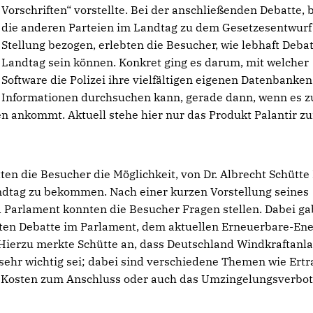
Vorschriften“ vorstellte. Bei der anschließenden Debatte, 
die anderen Parteien im Landtag zu dem Gesetzesentwurf
Stellung bezogen, erlebten die Besucher, wie lebhaft Deba
Landtag sein können. Konkret ging es darum, mit welcher
Software die Polizei ihre vielfältigen eigenen Datenbanke
Informationen durchsuchen kann, gerade dann, wenn es z
n ankommt. Aktuell stehe hier nur das Produkt Palantir zu
n die Besucher die Möglichkeit, von Dr. Albrecht Schütt
andtag zu bekommen. Nach einer kurzen Vorstellung seines
 Parlament konnten die Besucher Fragen stellen. Dabei ga
gten Debatte im Parlament, dem aktuellen Erneuerbare-Ene
Hierzu merkte Schütte an, dass Deutschland Windkraftanl
sehr wichtig sei; dabei sind verschiedene Themen wie Ertr
g, Kosten zum Anschluss oder auch das Umzingelungsverbot