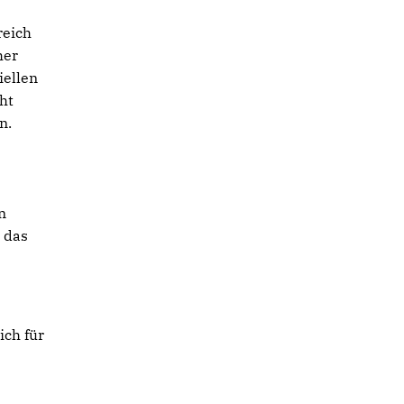
reich
her
iellen
ht
n.
n
 das
ich für