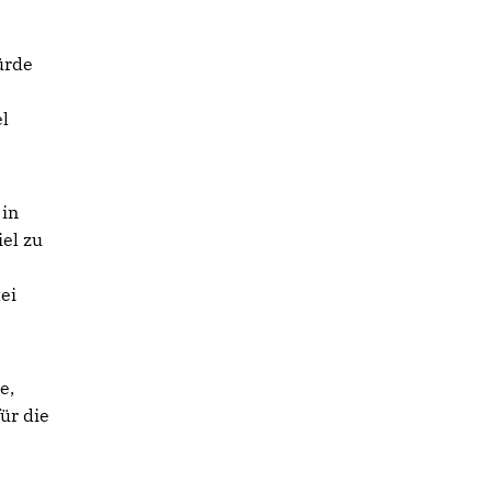
ürde
el
 in
el zu
ei
e,
ür die