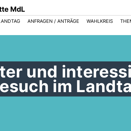
ütte MdL
LANDTAG
ANFRAGEN / ANTRÄGE
WAHLKREIS
THE
er und interess
Besuch im Landt