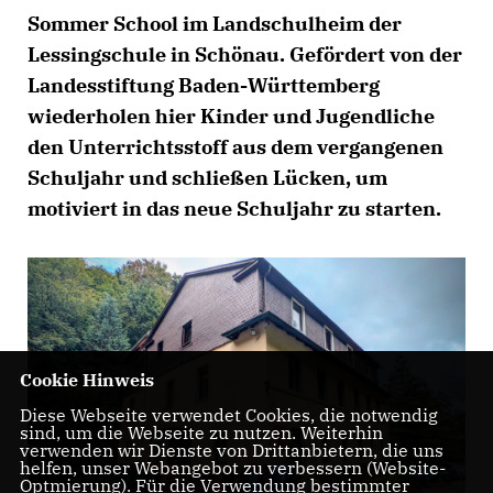
Sommer School im Landschulheim der
Lessingschule in Schönau. Gefördert von der
Landesstiftung Baden-Württemberg
wiederholen hier Kinder und Jugendliche
den Unterrichtsstoff aus dem vergangenen
Schuljahr und schließen Lücken, um
motiviert in das neue Schuljahr zu starten.
Cookie Hinweis
Diese Webseite verwendet Cookies, die notwendig
sind, um die Webseite zu nutzen. Weiterhin
verwenden wir Dienste von Drittanbietern, die uns
helfen, unser Webangebot zu verbessern (Website-
Optmierung). Für die Verwendung bestimmter