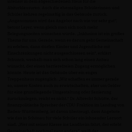
intensiv in dem abgeschiedenen Haus für die
Abiturklausuren. Auch die ehemaligen Schülerinnen und
Schüler kehren regelmäßig in das Gebäude zurück.
Angenommen wird das Angebot nach wie vor sehr gut“,
betont Layer, wenn gleich man sich noch mehr
Belegungszeiten wünschen würde. „Inklusion ist ein großes
Thema für uns. Gerade, wenn es darum geht Gemeinschaft
zu erleben, dann dürfen Kinder und Jugendliche mit
Einschränkungen nicht ausgeschlossen sein“, erklärt
Schunck, weshalb man sich schon lang einen Anbau
wünscht, der einen barrierefreien Zugang ermöglichen
könnte. Heute ist das Gebäude über ein enges
Treppenhaus zugänglich. „Wir schaffen es immer gerade
so, unsere Kosten auch zu erwirtschaften, aber um Gelder
für eine grundlegende Umgestaltung oder Sanierung
zurückzulegen, reicht es nicht.“ Dr. Albrecht Schütte, der
finanzpolitische Sprecher der CDU-Fraktion im Landtag von
Baden-Württemberg, ist davon überzeugt, dass Angebote
wie das in Schönau für viele Schüler ein lohnender Lernort
sind. „Wer mit seiner Klasse ins Landheim fährt, der erlebt
Gemeinschaft nochmal ganz anders“, weiß der