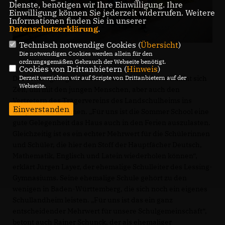
Dienste, benötigen wir Ihre Einwilligung. Ihre
Einwilligung können Sie jederzeit widerrufen. Weitere
Informationen finden Sie in unserer
Datenschutzerklärung
.
Technisch notwendige Cookies (
Übersicht
)
Die notwendigen Cookies werden allein für den
ordnungsgemäßen Gebrauch der Webseite benötigt.
Cookies von Drittanbietern (
Hinweis
)
Der Landtagsabgeordnete Dr. Albrecht Schütte nimmt sich
Derzeit verzichten wir auf Scripte von Drittanbietern auf der
Webseite.
Zeit, um mit den jungen Menschen, aber auch den
Vertretern des Trägervereins des Landschulheims ins
Einverstanden
Gespräch zu kommen. „Für uns ist die Sommer School eine
gute Gelegenheit das Haus auch in den Ferien auszulasten.
Gleichzeitig ist es ein echter Mehrwert für die Schülerinnen
und Schüler, die hier den Stoff der Hauptfächer Deutsch,
Mathematik, Englisch und Latein wiederholen können“,
erklärt Jürgen Layer, der ehemalige Schulleiter des Lessing-
Gymnasiums. Seine ehemalige Schule gehört zu den
wenigen in Baden-Württemberg, die sich noch ein eigenes
Schullandheim leisten. „Für uns ist das ein ganz
entscheidender Mehrwert für unsere Schulgemeinschaft“,
betont auch Rainer Schunck, der als ehemaliger