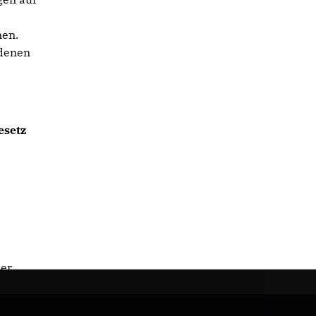
en.
edenen
esetz
der