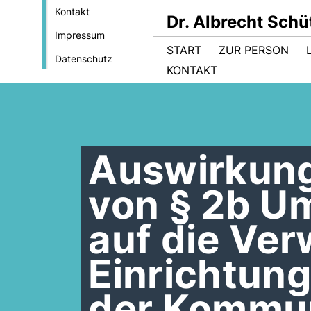
Kontakt
Dr. Albrecht Sch
Impressum
START
ZUR PERSON
Datenschutz
KONTAKT
Auswirkung
von § 2b U
auf die Ve
Einrichtun
der Kommu