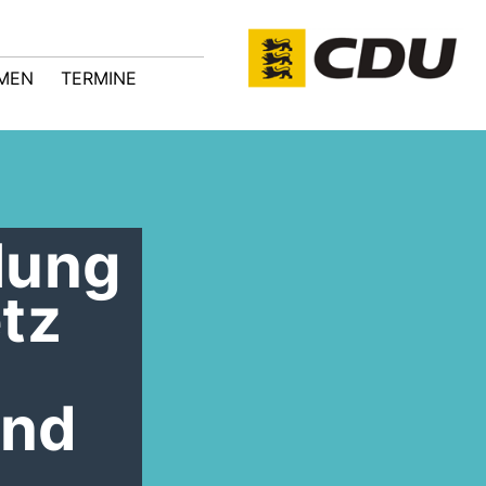
MEN
TERMINE
lung
tz
und