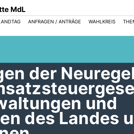
ütte MdL
LANDTAG
ANFRAGEN / ANTRÄGE
WAHLKREIS
THE
en der Neurege
msatzsteuergese
rwaltungen und
gen des Landes 
nen